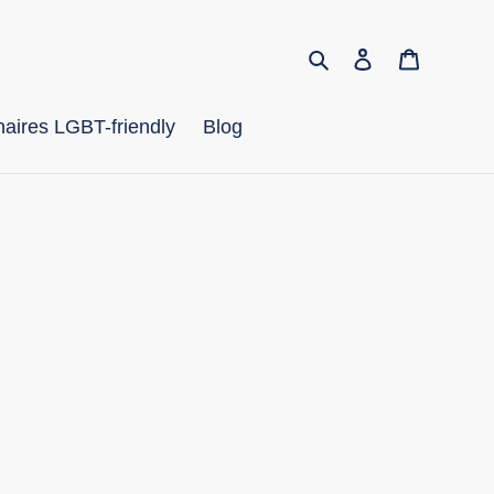
Rechercher
Se connecter
Panier
aires LGBT-friendly
Blog
s Get Proud